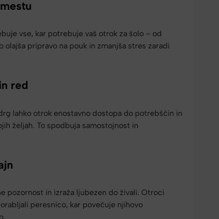
 mestu
buje vse, kar potrebuje vaš otrok za šolo – od
To olajša pripravo na pouk in zmanjša stres zaradi
in red
rg lahko otrok enostavno dostopa do potrebščin in
vojih željah. To spodbuja samostojnost in
ajn
e pozornost in izraža ljubezen do živali. Otroci
rabljali peresnico, kar povečuje njihovo
o.