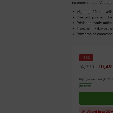
na enem mestu. Vsebuje 2
Vključuje 29 osnovnih
Dve zadrgi za lažji dos
Privlačen motiv tačke z
Trpežna in kakovostna
Primerna za osnovnoš
-30%
14,99
€
10,4
Najnižja cena v zadnjih 30 
Na zalogi
Vikend brez DDV