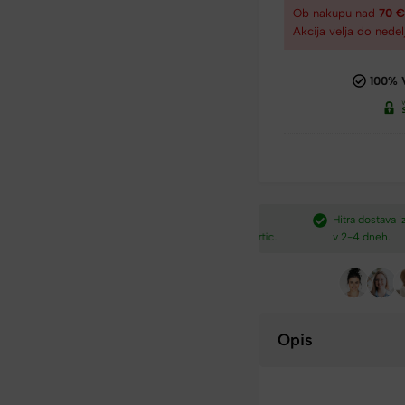
Ob nakupu nad
70 
Akcija velja do nedel
100% 
dostava nad
Plačilo po povzetju,
Hitra dostava iz Slovenij
preko paypal-a in kartic.​
v 2-4 dneh.​
Opis