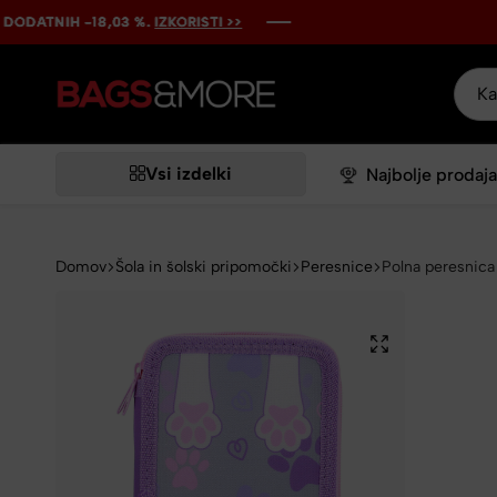
NIH -18,03 %.
NIH -18,03 %.
NIH -18,03 %.
NIH -18,03 %.
NIH -18,03 %.
IZKORISTI >>
IZKORISTI >>
IZKORISTI >>
IZKORISTI >>
IZKORISTI >>
Bags&More
Vsi izdelki
Najbolje prodaja
Domov
Šola in šolski pripomočki
Peresnice
Polna peresnica