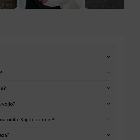
a?
ve?
a voljo?
naročila. Kaj to pomeni?
reza?