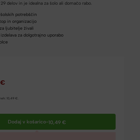
9 delov in je idealna za šolo ali domačo rabo.
 šolskih potrebščin
top in organizacijo
a ljubitelje živali
 izdelava za dolgotrajno uporabo
olce
9
€
dneh:
10,49
€
.
Dodaj v košarico
-
10,49
€