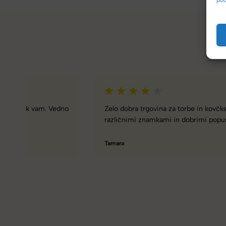
Zelo dobra trgovina za torbe in kovčke, z veliko izbire,
različnimi znamkami in dobrimi popusti/akcijami.
Tamara