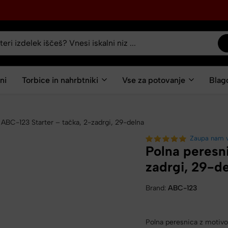
ni
Torbice in nahrbtniki
Vse za potovanje
Blag
 ABC-123 Starter – tačka, 2-zadrgi, 29-delna
Zaupa nam 
Polna peresn
zadrgi, 29-d
Brand:
ABC-123
Polna peresnica z motivom