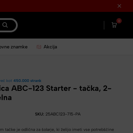
0
ovne znamke
Akcija
več kot
450.000 strank
ica ABC-123 Starter - tačka, 2-
elna
SKU:
25ABC123-715-PA
 tačke je odlična za šolarje, ki želijo imeti vse potrebščine