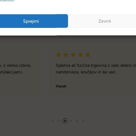
Sprejmi
Zavrni
(4,8/5)
Kupci nas hvalijo zaradi hitre dostave, poštenih cen in velike izbire.
Spletna ali fizična trgovina z zelo dobro izbiro torbic,
nahrbtnikov, kovčkov in še več.
Hanah