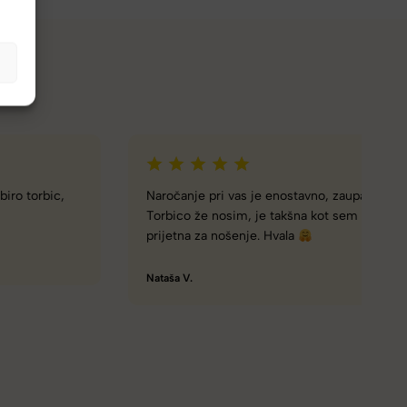
Naročanje pri vas je enostavno, zaupanja vredno.
Torbico že nosim, je takšna kot sem pričakovala; lahka,
prijetna za nošenje. Hvala
Nataša V.