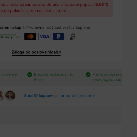
€
se v košarici samodejno obračuna dodatni popust
18,03 %
.
je do polnoči, samo na spletni strani.
Varen nakup
| 14-dnevna možnost vračila kupnine
Zaloga po poslovalnicah
e
Brezplačna dostava nad
Plačilo po povzetju,
H
150 €​
preko paypal-a in kartic.​
v
8 od 10 kupcev
nas priporočajo naprej!