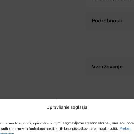
Podrobnosti
Vzdrževanje
Upravljanje soglasja
etno mesto uporablja piškotke. Z njimi zagotavljamo spletno storitev, analizo upora
asnih sistemov in funkcionalnosti, ki jih brez piškotkov ne bi mogli nuditi.
Preberi
robnosti