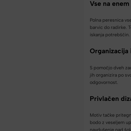
Vse na enem
Polna peresnica vse
barvic do radirke. 
iskanja potrebščin.
Organizacija 
S pomočjo dveh zad
jih organizira po s
odgovornost.
Privlačen diz
Motiv tačke pritegn
bodo z veseljem upo
navdušenje nad šol