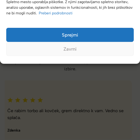
Spletno mesto uporablja piškotke. Z njimi zagotavljamo spletno storitev,
analizo uporabe, oglasnih sistemov in funkcionalnosti, ki jih brez piškotkov
ne bi mogli nuditi.
Preberi podrobnosti
Sprejmi
Zavrni
(4,8/5)
Kupci nas hvalijo zaradi hitre dostave, poštenih cen in velike
izbire.
Zelo dobra trgovina za torbe in kovčke, z veliko izbire,
različnimi znamkami in dobrimi popusti/akcijami.
Tamara