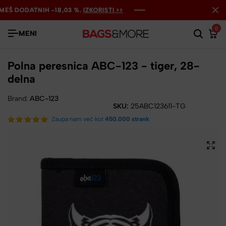
 DODATNIH -18,03 %.
 DODATNIH -18,03 %.
 DODATNIH -18,03 %.
IZKORISTI >>
IZKORISTI >>
IZKORISTI >>
0
MENI
Polna peresnica ABC-123 - tiger, 28-
delna
Brand:
ABC-123
SKU:
25ABC123611-TG
Zaupa nam več kot
450.000 strank