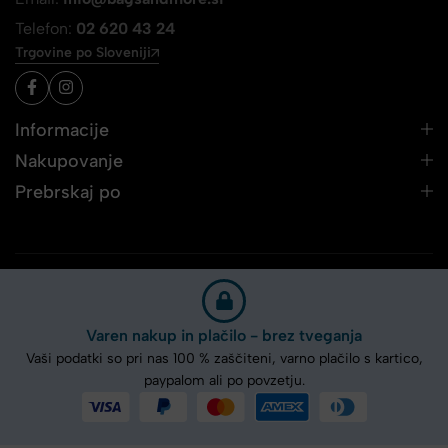
Telefon:
02 620 43 24
Trgovine po Sloveniji
Informacije
Nakupovanje
Prebrskaj po
Varen nakup in plačilo - brez tveganja
Vaši podatki so pri nas 100 % zaščiteni, varno plačilo s kartico,
paypalom ali po povzetju.