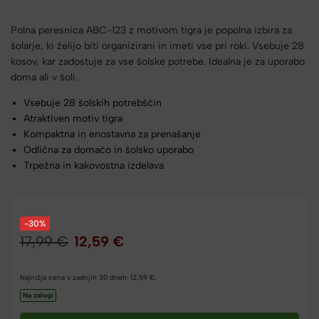
Polna peresnica ABC-123 z motivom tigra je popolna izbira za
šolarje, ki želijo biti organizirani in imeti vse pri roki. Vsebuje 28
kosov, kar zadostuje za vse šolske potrebe. Idealna je za uporabo
doma ali v šoli.
Vsebuje 28 šolskih potrebščin
Atraktiven motiv tigra
Kompaktna in enostavna za prenašanje
Odlična za domačo in šolsko uporabo
Trpežna in kakovostna izdelava
-30%
17,99
€
12,59
€
Najnižja cena v zadnjih 30 dneh:
12,59
€
.
Na zalogi