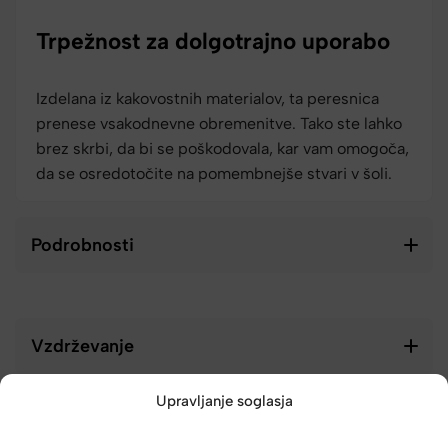
Trpežnost za dolgotrajno uporabo
Izdelana iz kakovostnih materialov, ta peresnica
prenese vsakodnevne obremenitve. Tako ste lahko
brez skrbi, da bi se poškodovala, kar vam omogoča,
da se osredotočite na pomembnejše stvari v šoli.
Podrobnosti
Vzdrževanje
Upravljanje soglasja