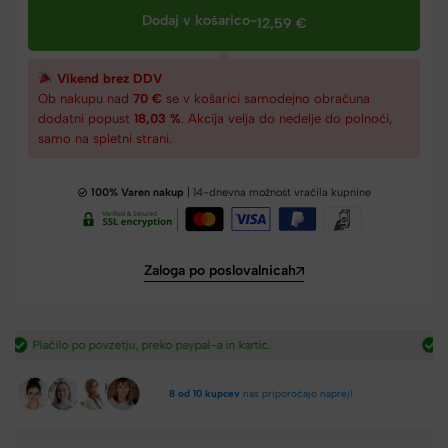
Dodaj v košarico
-
12,59
€
Vikend brez DDV
Ob nakupu nad
70 €
se v košarici samodejno obračuna
dodatni popust
18,03 %
. Akcija velja do nedelje do polnoči,
samo na spletni strani.
100% Varen nakup
| 14-dnevna možnost vračila kupnine
Zaloga po poslovalnicah
Hitra dostava iz Slovenije v 2-4 dneh.​
8 od 10 kupcev
nas priporočajo naprej!