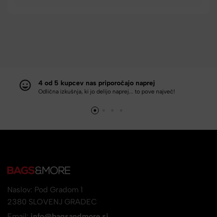
4 od 5 kupcev nas priporočajo naprej
Odlična izkušnja, ki jo delijo naprej... to pove največ!
Naslov: Pod Gradom 1
2380 SLOVENJ GRADEC
Email:
info@bagsandmore.si